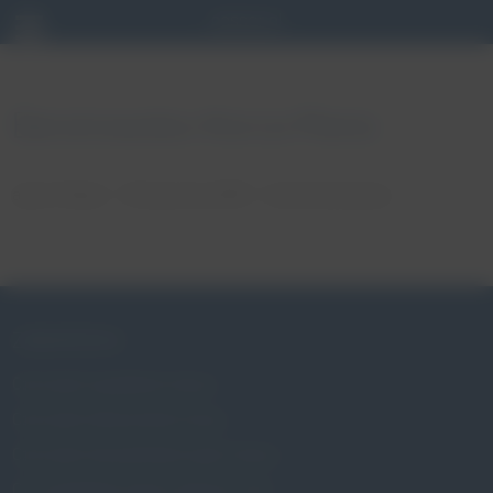
Baranowska-Korza Maria
autor: Patryk
18 stycznia, 2018
brak komentarzy
ZABURZENIA
Czym jest wypadanie macicy
Czym jest nietrzymanie moczu
Czym jest niewydolność szyjki macicy
Czy wypadanie macicy dotyczy mnie