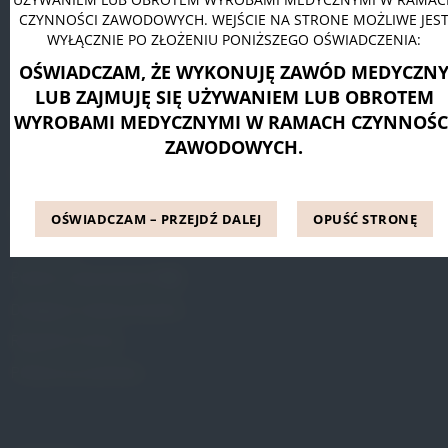
CZYNNOŚCI ZAWODOWYCH. WEJŚCIE NA STRONE MOŻLIWE JES
Pessar pierścieniowy Dr. Arabin
WYŁĄCZNIE PO ZŁOŻENIU PONIŻSZEGO OŚWIADCZENIA:
Pessar talerzowy perforowany Dr. Arabin
OŚWIADCZAM, ŻE WYKONUJĘ ZAWÓD MEDYCZN
Pessar tandem perforowany Dr. Arabin
LUB ZAJMUJĘ SIĘ UŻYWANIEM LUB OBROTEM
WYROBAMI MEDYCZNYMI W RAMACH CZYNNOŚC
ZAWODOWYCH.
INFORMACJE
Blog
OŚWIADCZAM – PRZEJDŹ DALEJ
OPUŚĆ STRONĘ
Referencje
Pytania i odpowiedzi (FAQ)
Dostępne metody leczenia
Regulamin Strony
Polityka prywatności