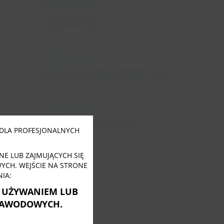
Fizjoterapeuta
uroginekologiczny
11 lutego, 2022
Tabletki na nietrzymanie moczu
31 stycznia, 2022
Close
this
Nietrzymanie moczu po
module
DLA PROFESJONALNYCH
menopauzie
E LUB ZAJMUJĄCYCH SIĘ
CH. WEJŚCIE NA STRONE
IA:
Ę UŻYWANIEM LUB
ZAWODOWYCH.
Tagi