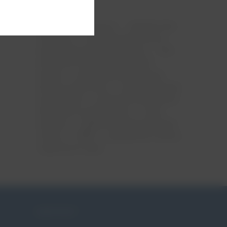
ciąża
menopauza
mięśnie dna
miednicy
nietrzymanie moczu
niewydolność szyjki macicy
ntm
obniżenie narządów rodnych
pessar
pessar ginekologiczny
pessar położniczy
pessaroterapia
po porodzie
poród przedwczesny
skracanie szyjki macicy
szew
okrężny
tabletki na nietrzymanie
moczu
WNM
wypadanie macicy
zagrożona ciąża
KONTAKT