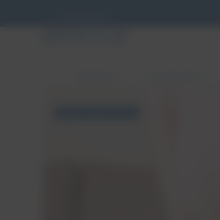
info@pessar.pl
ZABURZENIA
PESSAROTERAPIA
Nietrzymanie moczu