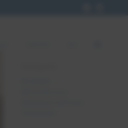
KLEP
GDZIE KUPIĆ
BLOG
FB
Kategorie
Bez kategorii
Nietrzymanie moczu
Niewydolność szyjki macicy
Pessaroterapia