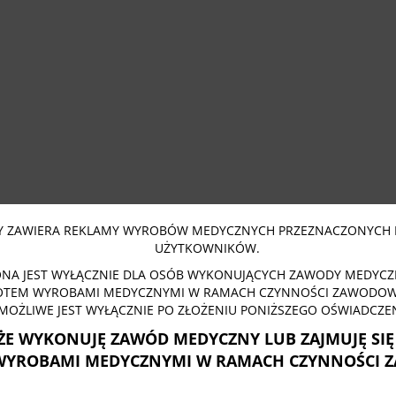
 ZAWIERA REKLAMY WYROBÓW MEDYCZNYCH PRZEZNACZONYCH 
UŻYTKOWNIKÓW.
NA JEST WYŁĄCZNIE DLA OSÓB WYKONUJĄCYCH ZAWODY MEDYCZN
OTEM WYROBAMI MEDYCZNYMI W RAMACH CZYNNOŚCI ZAWODOWY
MOŻLIWE JEST WYŁĄCZNIE PO ZŁOŻENIU PONIŻSZEGO OŚWIADCZEN
ŻE WYKONUJĘ ZAWÓD MEDYCZNY LUB ZAJMUJĘ SI
WYROBAMI MEDYCZNYMI W RAMACH CZYNNOŚCI 