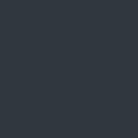
Czym jest wypadanie macicy
Pessar pie
Czym jest nietrzymanie moczu
Pessar ko
Czym jest niewydolność szyjki macicy
Pessar ko
Arabin
Czy wypadanie macicy dotyczy mnie
Pessar poł
Czy niewydolność szyjki macicy dotyczy
mnie
Pessar gr
Na czym polega pessaroterapia
Pessar ce
Czy pessaroterapia jest dla mnie
Pessar ce
Pessar pie
Pessar pie
Pessar tal
Arabin