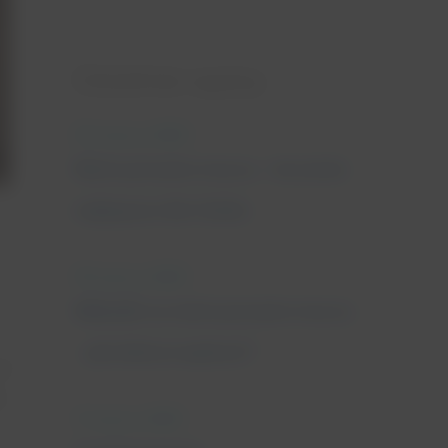
Ostatnie wpisy
25 marca, 2022
Nietrzymanie moczu - leczenie
najlepsze dla Ciebie
18 marca, 2022
Wkładki na nietrzymanie moczu
- jak dobrze wybrać?
 A
ś
11 marca, 2022