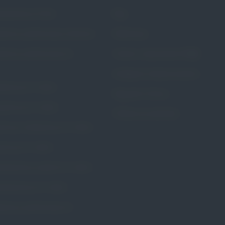
rścieniowy Portia
Blog
stkowy perforowany Calmona
Referencje
stkowy perforowany Dr.
Pytania i odpowiedzi (FAQ)
Dostępne metody leczenia
ożniczy Dr. Arabin
Regulamin Strony
zybkowy Dr. Arabin
Polityka prywatności
wkowy kołnierzowy Dr. Arabin
wkowy Dr. Arabin
rścieniowy szeroki Dr. Arabin
rścieniowy Dr. Arabin
erzowy perforowany Dr.