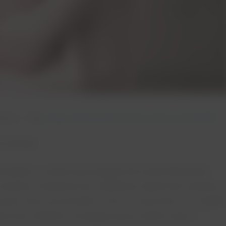
tarzy
tagi:
ciąża
,
nietrzymanie moczu
,
ntm
,
po porodzie
rodzie
orodkiem, zazwyczaj przegapia lub nawet lekceważy
iednicy mniejszej oraz osłabienia mięśni dna miednicy.
anie moczu po porodzie. I nie ma znaczenia, czy rodziła
nie dna miednicy rozciągają się już trakcie ciąży […]