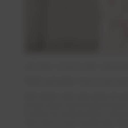
autor: Patryk
20 stycznia, 2022
brak komen
Nietrzymanie moczu po po
Wiele młodych matek, zajęta opieką nad now
pierwsze objawy zaburzeń statyki narządów m
to właśnie one są odpowiedzialne za nietrzym
siłami natury czy przez cesarskie cięcie. Mięś