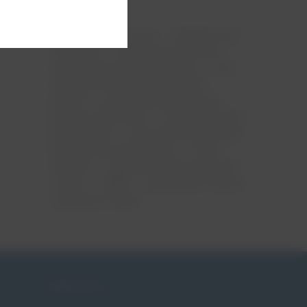
ciąża
menopauza
mięśnie dna
miednicy
nietrzymanie moczu
niewydolność szyjki macicy
ntm
obniżenie narządów rodnych
pessar
pessar ginekologiczny
pessar położniczy
pessaroterapia
po porodzie
poród przedwczesny
skracanie szyjki macicy
szew
okrężny
tabletki na nietrzymanie
moczu
WNM
wypadanie macicy
zagrożona ciąża
KONTAKT