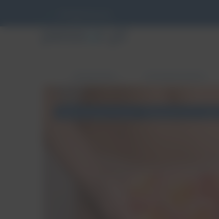
info@pessar.pl
ZABURZENIA
PESSAROTERAPIA
Nietrzymanie moczu
Niewydolność szyjk