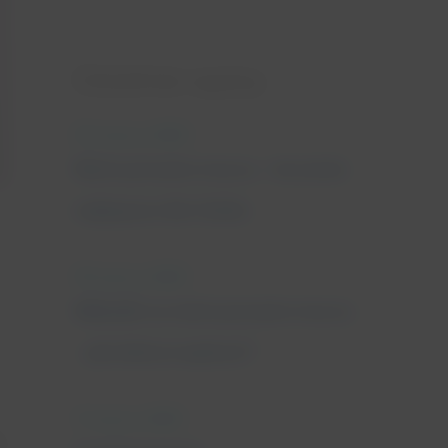
Ostatnie wpisy
25 marca, 2022
Nietrzymanie moczu - leczenie
najlepsze dla Ciebie
18 marca, 2022
Wkładki na nietrzymanie moczu
- jak dobrze wybrać?
11 marca, 2022
ą