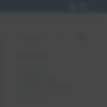
KLEP
GDZIE KUPIĆ
BLOG
FB
Kategorie
Bez kategorii
Nietrzymanie moczu
Niewydolność szyjki macicy
Pessaroterapia