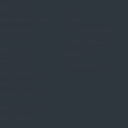
rścieniowy Portia
Blog
stkowy perforowany Calmona
Referencje
stkowy perforowany Dr.
Pytania i odpowiedzi (FAQ)
Dostępne metody leczenia
ożniczy Dr. Arabin
Regulamin Strony
zybkowy Dr. Arabin
Polityka prywatności
wkowy kołnierzowy Dr. Arabin
wkowy Dr. Arabin
rścieniowy szeroki Dr. Arabin
rścieniowy Dr. Arabin
erzowy perforowany Dr.