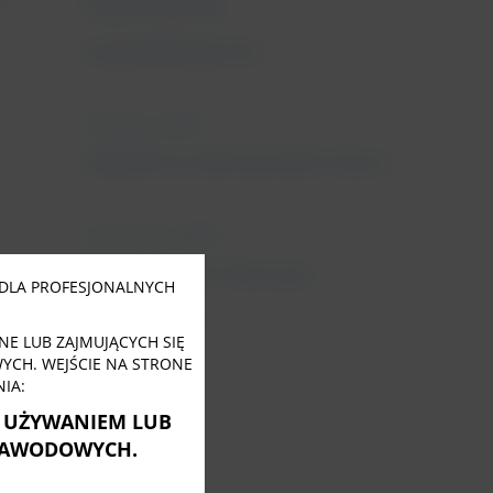
Fizjoterapeuta
uroginekologiczny
11 lutego, 2022
Tabletki na nietrzymanie moczu
31 stycznia, 2022
Close
this
Nietrzymanie moczu po
module
DLA PROFESJONALNYCH
menopauzie
E LUB ZAJMUJĄCYCH SIĘ
CH. WEJŚCIE NA STRONE
IA:
Ę UŻYWANIEM LUB
ZAWODOWYCH.
Tagi