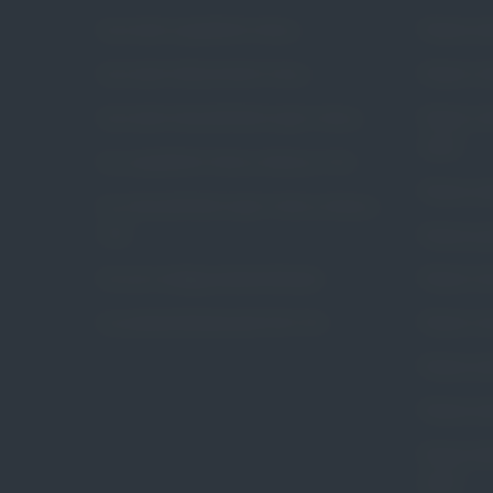
Czym jest wypadanie macicy
Pessar pie
Czym jest nietrzymanie moczu
Pessar ko
Czym jest niewydolność szyjki macicy
Pessar ko
Arabin
Czy wypadanie macicy dotyczy mnie
Pessar poł
Czy niewydolność szyjki macicy dotyczy
mnie
Pessar gr
Na czym polega pessaroterapia
Pessar ce
Czy pessaroterapia jest dla mnie
Pessar ce
Pessar pie
Pessar pie
Pessar tal
Arabin