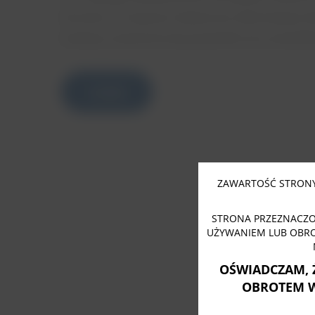
leczenia. To wysoce skuteczna alternatywa d
budowy anatomicznej pacjentki oraz prawidł
czytaj
ZAWARTOŚĆ STRONY
STRONA PRZEZNACZO
UŻYWANIEM LUB OBR
OŚWIADCZAM, 
OBROTEM 