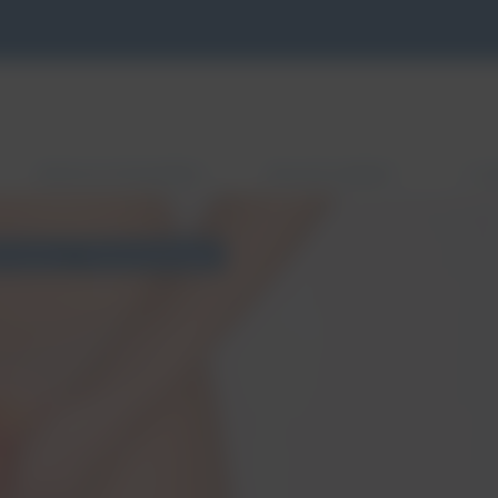
RODZAJE PESSARÓW
ZNAJDŹ GABINET
E-S
i macicy
Pessaroterapia