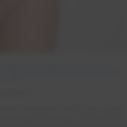
ze
tagi:
mięśnie dna miednicy
,
nietrzymanie moczu
,
inekologiczny
,
pessar położniczy
,
pessaroterapia
,
poród
na ciąża
wiedziach
rzynieść natychmiastowe rezultaty, a więc upragniony
zagrożonej ciąży. Pessaroterapia, w przeciwieństwie do
lub założenia szwu okrężnego, jest nieinwazyjną metod