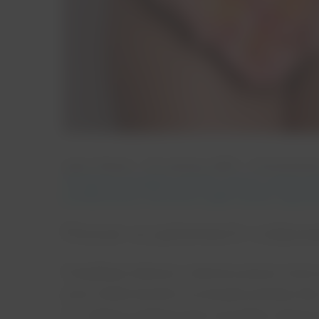
autor: Patryk
23 czerwca, 2021
2 komentar
obniżenie narządów rodnych
,
pessar
,
pessar g
przedwczesny
,
skracanie szyjki macicy
,
zagrożo
Pessar w pytaniach i odpo
Prawidłowo dobrany i założony pessar może p
przez Ciebie komfort czy bezpieczeństwo dla 
np. zabiegu podwieszenia narządów rodnych 