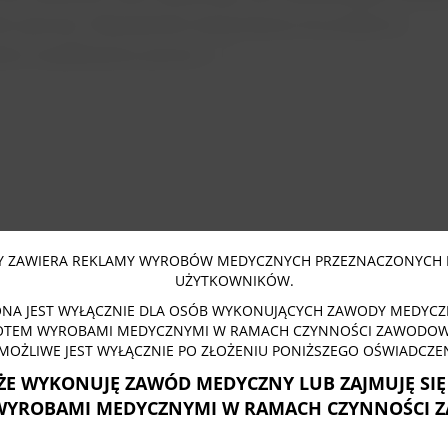
la operacji. Odpowiednio dopasowany do problemu i
owo zaaplikowany pessar […]
 ZAWIERA REKLAMY WYROBÓW MEDYCZNYCH PRZEZNACZONYCH 
UŻYTKOWNIKÓW.
NA JEST WYŁĄCZNIE DLA OSÓB WYKONUJĄCYCH ZAWODY MEDYCZN
OTEM WYROBAMI MEDYCZNYMI W RAMACH CZYNNOŚCI ZAWODOWY
MOŻLIWE JEST WYŁĄCZNIE PO ZŁOŻENIU PONIŻSZEGO OŚWIADCZEN
ŻE WYKONUJĘ ZAWÓD MEDYCZNY LUB ZAJMUJĘ SI
WYROBAMI MEDYCZNYMI W RAMACH CZYNNOŚCI 