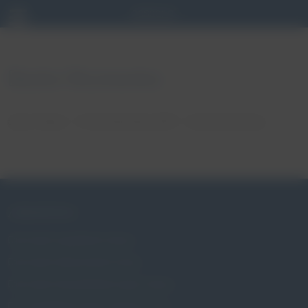
Beata Olszewska
autor: Patryk
27 października, 2021
brak komentarzy
ZABURZENIA
Czym jest wypadanie macicy
Czym jest nietrzymanie moczu
Czym jest niewydolność szyjki macicy
Czy wypadanie macicy dotyczy mnie