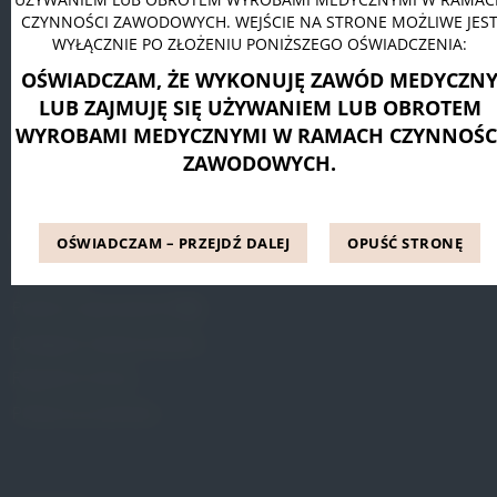
CZYNNOŚCI ZAWODOWYCH. WEJŚCIE NA STRONE MOŻLIWE JES
Pessar pierścieniowy Dr. Arabin
WYŁĄCZNIE PO ZŁOŻENIU PONIŻSZEGO OŚWIADCZENIA:
Pessar talerzowy perforowany Dr. Arabin
OŚWIADCZAM, ŻE WYKONUJĘ ZAWÓD MEDYCZN
Pessar tandem perforowany Dr. Arabin
LUB ZAJMUJĘ SIĘ UŻYWANIEM LUB OBROTEM
WYROBAMI MEDYCZNYMI W RAMACH CZYNNOŚC
ZAWODOWYCH.
INFORMACJE
Blog
OŚWIADCZAM – PRZEJDŹ DALEJ
OPUŚĆ STRONĘ
Referencje
Pytania i odpowiedzi (FAQ)
Dostępne metody leczenia
Regulamin Strony
Polityka prywatności