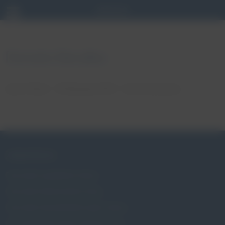
Donata Baryłka
autor: Patryk
19 listopada, 2021
brak komentarzy
ZABURZENIA
Czym jest wypadanie macicy
Czym jest nietrzymanie moczu
Czym jest niewydolność szyjki macicy
Czy wypadanie macicy dotyczy mnie