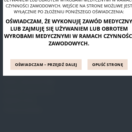
CZYNNOŚCI ZAWODOWYCH. WEJŚCIE NA STRONE MOŻLIWE JES
Pessar pierścieniowy Dr. Arabin
WYŁĄCZNIE PO ZŁOŻENIU PONIŻSZEGO OŚWIADCZENIA:
Pessar talerzowy perforowany Dr. Arabin
OŚWIADCZAM, ŻE WYKONUJĘ ZAWÓD MEDYCZN
Pessar tandem perforowany Dr. Arabin
LUB ZAJMUJĘ SIĘ UŻYWANIEM LUB OBROTEM
WYROBAMI MEDYCZNYMI W RAMACH CZYNNOŚC
ZAWODOWYCH.
INFORMACJE
Blog
OŚWIADCZAM – PRZEJDŹ DALEJ
OPUŚĆ STRONĘ
Referencje
Pytania i odpowiedzi (FAQ)
Dostępne metody leczenia
Regulamin Strony
Polityka prywatności