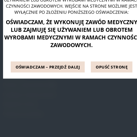
CZYNNOŚCI ZAWODOWYCH. WEJŚCIE NA STRONE MOŻLIWE JES
Pessar pierścieniowy Dr. Arabin
WYŁĄCZNIE PO ZŁOŻENIU PONIŻSZEGO OŚWIADCZENIA:
Pessar talerzowy perforowany Dr. Arabin
OŚWIADCZAM, ŻE WYKONUJĘ ZAWÓD MEDYCZN
Pessar tandem perforowany Dr. Arabin
LUB ZAJMUJĘ SIĘ UŻYWANIEM LUB OBROTEM
WYROBAMI MEDYCZNYMI W RAMACH CZYNNOŚC
ZAWODOWYCH.
INFORMACJE
Blog
OŚWIADCZAM – PRZEJDŹ DALEJ
OPUŚĆ STRONĘ
Referencje
Pytania i odpowiedzi (FAQ)
Dostępne metody leczenia
Regulamin Strony
Polityka prywatności