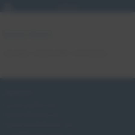
Dyrda Adam
autor: Patryk
18 stycznia, 2018
brak komentarzy
ZABURZENIA
Czym jest wypadanie macicy
Czym jest nietrzymanie moczu
Czym jest niewydolność szyjki macicy
Czy wypadanie macicy dotyczy mnie