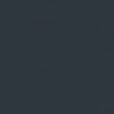
Czym jest wypadanie macicy
Pessar pie
Czym jest nietrzymanie moczu
Pessar ko
Czym jest niewydolność szyjki macicy
Pessar ko
Arabin
Czy wypadanie macicy dotyczy mnie
Pessar poł
Czy niewydolność szyjki macicy dotyczy
mnie
Pessar gr
Na czym polega pessaroterapia
Pessar ce
Czy pessaroterapia jest dla mnie
Pessar ce
Pessar pie
Pessar pie
Pessar tal
Arabin