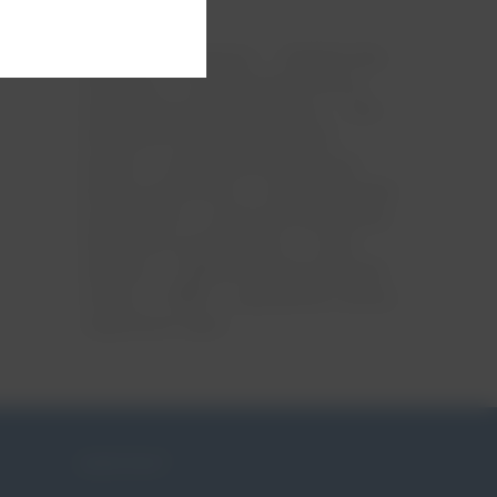
ciąża
menopauza
mięśnie dna
miednicy
nietrzymanie moczu
niewydolność szyjki macicy
ntm
obniżenie narządów rodnych
pessar
pessar ginekologiczny
pessar położniczy
pessaroterapia
po porodzie
poród przedwczesny
skracanie szyjki macicy
szew
okrężny
tabletki na nietrzymanie
moczu
WNM
wypadanie macicy
zagrożona ciąża
KONTAKT