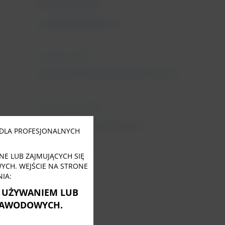
Fizjoterapeuta
uroginekologiczny
11 lutego, 2022
Tabletki na nietrzymanie moczu
31 stycznia, 2022
Close
this
Nietrzymanie moczu po
module
DLA PROFESJONALNYCH
menopauzie
E LUB ZAJMUJĄCYCH SIĘ
CH. WEJŚCIE NA STRONE
IA:
Ę UŻYWANIEM LUB
ZAWODOWYCH.
Tagi