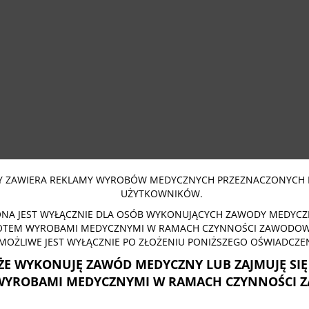
 ZAWIERA REKLAMY WYROBÓW MEDYCZNYCH PRZEZNACZONYCH 
UŻYTKOWNIKÓW.
NA JEST WYŁĄCZNIE DLA OSÓB WYKONUJĄCYCH ZAWODY MEDYCZN
OTEM WYROBAMI MEDYCZNYMI W RAMACH CZYNNOŚCI ZAWODOWY
MOŻLIWE JEST WYŁĄCZNIE PO ZŁOŻENIU PONIŻSZEGO OŚWIADCZEN
ŻE WYKONUJĘ ZAWÓD MEDYCZNY LUB ZAJMUJĘ SI
WYROBAMI MEDYCZNYMI W RAMACH CZYNNOŚCI 