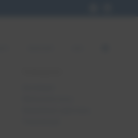
KLEP
GDZIE KUPIĆ
BLOG
FB
Kategorie
Bez kategorii
Nietrzymanie moczu
Niewydolność szyjki macicy
Pessaroterapia