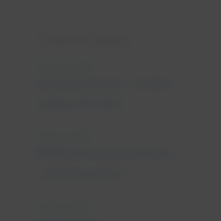
Ostatnie wpisy
25 marca, 2022
Nietrzymanie moczu - leczenie
najlepsze dla Ciebie
18 marca, 2022
Wkładki na nietrzymanie moczu
- jak dobrze wybrać?
11 marca, 2022