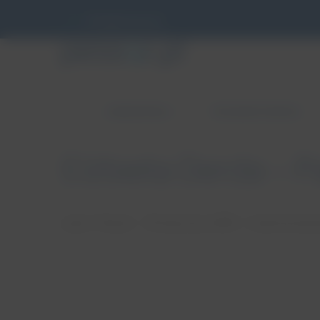
info@pessar.pl
ZABURZENIA
PESSAROTERAPIA
Elżbieta Derda – P
autor: Patryk
18 stycznia, 2018
brak koment