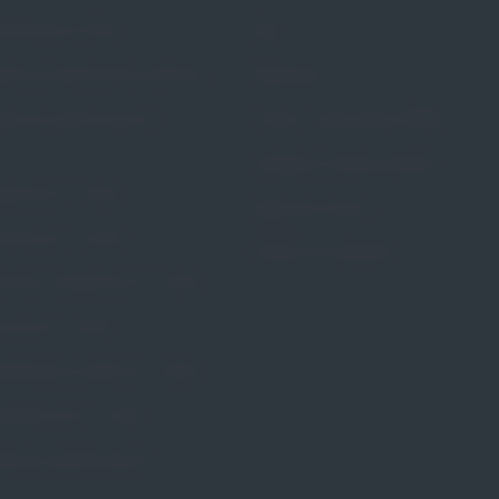
rścieniowy Portia
Blog
stkowy perforowany Calmona
Referencje
stkowy perforowany Dr.
Pytania i odpowiedzi (FAQ)
Dostępne metody leczenia
ożniczy Dr. Arabin
Regulamin Strony
zybkowy Dr. Arabin
Polityka prywatności
wkowy kołnierzowy Dr. Arabin
wkowy Dr. Arabin
rścieniowy szeroki Dr. Arabin
rścieniowy Dr. Arabin
erzowy perforowany Dr.