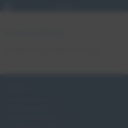
Hawryluk Maciej
autor: Patryk
18 stycznia, 2018
brak komentarzy
ZABURZENIA
Czym jest wypadanie macicy
Czym jest nietrzymanie moczu
Czym jest niewydolność szyjki macicy
Czy wypadanie macicy dotyczy mnie