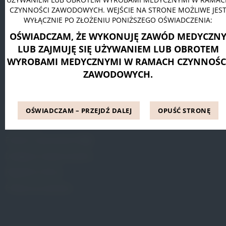
CZYNNOŚCI ZAWODOWYCH. WEJŚCIE NA STRONE MOŻLIWE JES
Pessar pierścieniowy Dr. Arabin
WYŁĄCZNIE PO ZŁOŻENIU PONIŻSZEGO OŚWIADCZENIA:
Pessar talerzowy perforowany Dr. Arabin
OŚWIADCZAM, ŻE WYKONUJĘ ZAWÓD MEDYCZN
Pessar tandem perforowany Dr. Arabin
LUB ZAJMUJĘ SIĘ UŻYWANIEM LUB OBROTEM
WYROBAMI MEDYCZNYMI W RAMACH CZYNNOŚC
ZAWODOWYCH.
INFORMACJE
Blog
OŚWIADCZAM – PRZEJDŹ DALEJ
OPUŚĆ STRONĘ
Referencje
Pytania i odpowiedzi (FAQ)
Dostępne metody leczenia
Regulamin Strony
Polityka prywatności