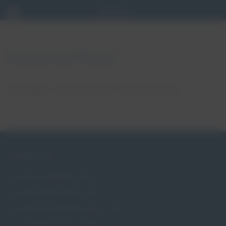
Kasperski Marek
autor: Patryk
18 stycznia, 2018
brak komentarzy
ZABURZENIA
Czym jest wypadanie macicy
Czym jest nietrzymanie moczu
Czym jest niewydolność szyjki macicy
Czy wypadanie macicy dotyczy mnie