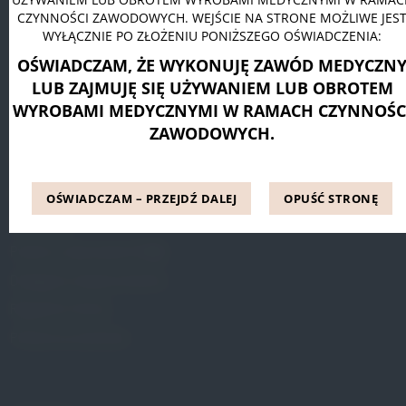
CZYNNOŚCI ZAWODOWYCH. WEJŚCIE NA STRONE MOŻLIWE JES
Pessar pierścieniowy Dr. Arabin
WYŁĄCZNIE PO ZŁOŻENIU PONIŻSZEGO OŚWIADCZENIA:
Pessar talerzowy perforowany Dr. Arabin
OŚWIADCZAM, ŻE WYKONUJĘ ZAWÓD MEDYCZN
Pessar tandem perforowany Dr. Arabin
LUB ZAJMUJĘ SIĘ UŻYWANIEM LUB OBROTEM
WYROBAMI MEDYCZNYMI W RAMACH CZYNNOŚC
ZAWODOWYCH.
INFORMACJE
Blog
OŚWIADCZAM – PRZEJDŹ DALEJ
OPUŚĆ STRONĘ
Referencje
Pytania i odpowiedzi (FAQ)
Dostępne metody leczenia
Regulamin Strony
Polityka prywatności