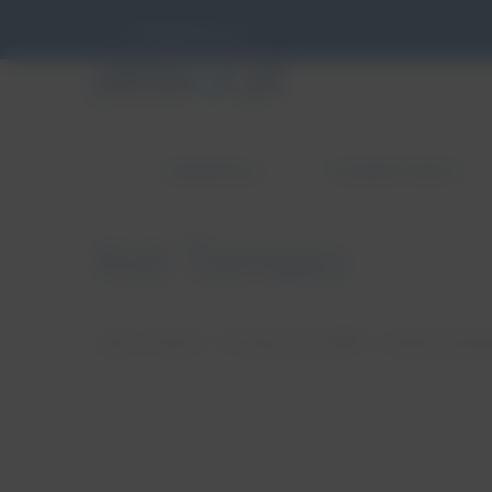
info@pessar.pl
ZABURZENIA
PESSAROTERAPIA
Kot Tomasz
autor: Patryk
18 stycznia, 2018
brak koment