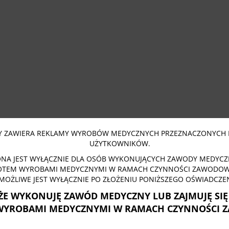
 ZAWIERA REKLAMY WYROBÓW MEDYCZNYCH PRZEZNACZONYCH 
UŻYTKOWNIKÓW.
NA JEST WYŁĄCZNIE DLA OSÓB WYKONUJĄCYCH ZAWODY MEDYCZN
OTEM WYROBAMI MEDYCZNYMI W RAMACH CZYNNOŚCI ZAWODOWY
MOŻLIWE JEST WYŁĄCZNIE PO ZŁOŻENIU PONIŻSZEGO OŚWIADCZEN
ŻE WYKONUJĘ ZAWÓD MEDYCZNY LUB ZAJMUJĘ SI
WYROBAMI MEDYCZNYMI W RAMACH CZYNNOŚCI 