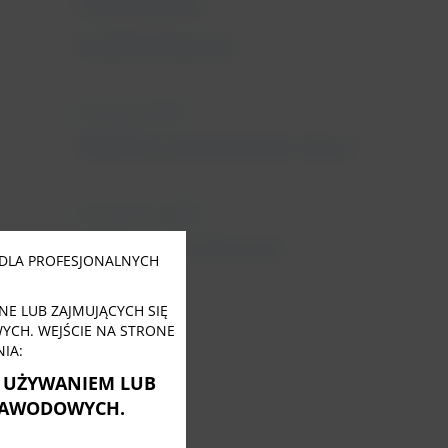
Fizjoterapeuta
uroginekologiczny
11 lutego, 2022
Tabletki na nietrzymanie moczu
31 stycznia, 2022
Close
this
Nietrzymanie moczu po
module
DLA PROFESJONALNYCH
menopauzie
E LUB ZAJMUJĄCYCH SIĘ
CH. WEJŚCIE NA STRONE
IA:
Ę UŻYWANIEM LUB
ZAWODOWYCH.
Tagi