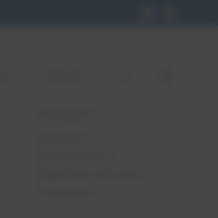
KLEP
GDZIE KUPIĆ
BLOG
FB
Kategorie
Bez kategorii
Nietrzymanie moczu
Niewydolność szyjki macicy
Pessaroterapia