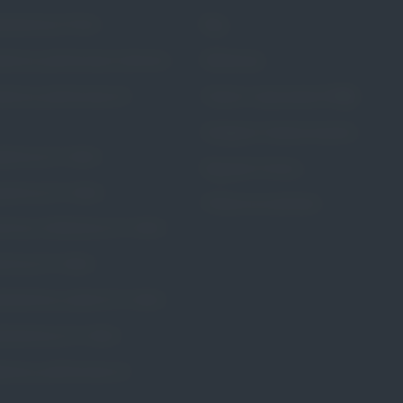
rścieniowy Portia
Blog
stkowy perforowany Calmona
Referencje
stkowy perforowany Dr.
Pytania i odpowiedzi (FAQ)
Dostępne metody leczenia
ożniczy Dr. Arabin
Regulamin Strony
zybkowy Dr. Arabin
Polityka prywatności
wkowy kołnierzowy Dr. Arabin
wkowy Dr. Arabin
rścieniowy szeroki Dr. Arabin
rścieniowy Dr. Arabin
erzowy perforowany Dr.