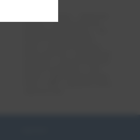
ciąża
menopauza
mięśnie dna
miednicy
nietrzymanie moczu
niewydolność szyjki macicy
ntm
obniżenie narządów rodnych
pessar
pessar ginekologiczny
pessar położniczy
pessaroterapia
po porodzie
poród przedwczesny
skracanie szyjki macicy
szew
okrężny
tabletki na nietrzymanie
moczu
WNM
wypadanie macicy
zagrożona ciąża
KONTAKT