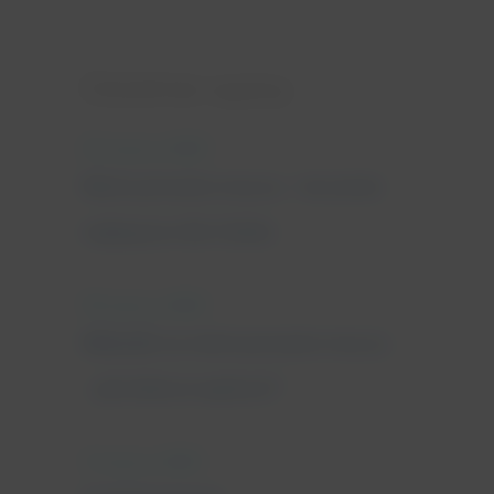
Ostatnie wpisy
25 marca, 2022
Nietrzymanie moczu - leczenie
najlepsze dla Ciebie
18 marca, 2022
Wkładki na nietrzymanie moczu
- jak dobrze wybrać?
11 marca, 2022