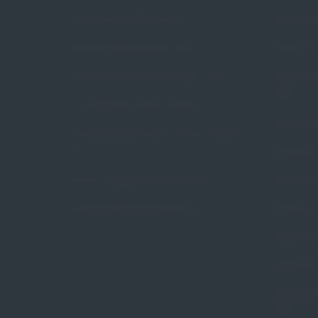
Czym jest wypadanie macicy
Pessar pie
Czym jest nietrzymanie moczu
Pessar ko
Czym jest niewydolność szyjki macicy
Pessar ko
Arabin
Czy wypadanie macicy dotyczy mnie
Pessar poł
Czy niewydolność szyjki macicy dotyczy
mnie
Pessar gr
Na czym polega pessaroterapia
Pessar ce
Czy pessaroterapia jest dla mnie
Pessar ce
Pessar pie
Pessar pie
Pessar tal
Arabin