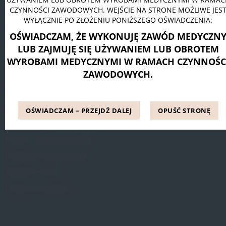
CZYNNOŚCI ZAWODOWYCH. WEJŚCIE NA STRONE MOŻLIWE JES
Pessar pierścieniowy Dr. Arabin
WYŁĄCZNIE PO ZŁOŻENIU PONIŻSZEGO OŚWIADCZENIA:
Pessar talerzowy perforowany Dr. Arabin
OŚWIADCZAM, ŻE WYKONUJĘ ZAWÓD MEDYCZN
Pessar tandem perforowany Dr. Arabin
LUB ZAJMUJĘ SIĘ UŻYWANIEM LUB OBROTEM
WYROBAMI MEDYCZNYMI W RAMACH CZYNNOŚC
ZAWODOWYCH.
INFORMACJE
Blog
OŚWIADCZAM – PRZEJDŹ DALEJ
OPUŚĆ STRONĘ
Referencje
Pytania i odpowiedzi (FAQ)
Dostępne metody leczenia
Regulamin Strony
Polityka prywatności