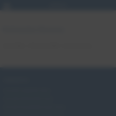
Kotowska Bożena
autor: Patryk
18 stycznia, 2018
brak komentarzy
ZABURZENIA
Czym jest wypadanie macicy
Czym jest nietrzymanie moczu
Czym jest niewydolność szyjki macicy
Czy wypadanie macicy dotyczy mnie