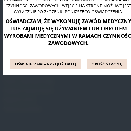
CZYNNOŚCI ZAWODOWYCH. WEJŚCIE NA STRONE MOŻLIWE JES
Pessar pierścieniowy Dr. Arabin
WYŁĄCZNIE PO ZŁOŻENIU PONIŻSZEGO OŚWIADCZENIA:
Pessar talerzowy perforowany Dr. Arabin
OŚWIADCZAM, ŻE WYKONUJĘ ZAWÓD MEDYCZN
Pessar tandem perforowany Dr. Arabin
LUB ZAJMUJĘ SIĘ UŻYWANIEM LUB OBROTEM
WYROBAMI MEDYCZNYMI W RAMACH CZYNNOŚC
ZAWODOWYCH.
INFORMACJE
Blog
OŚWIADCZAM – PRZEJDŹ DALEJ
OPUŚĆ STRONĘ
Referencje
Pytania i odpowiedzi (FAQ)
Dostępne metody leczenia
Regulamin Strony
Polityka prywatności