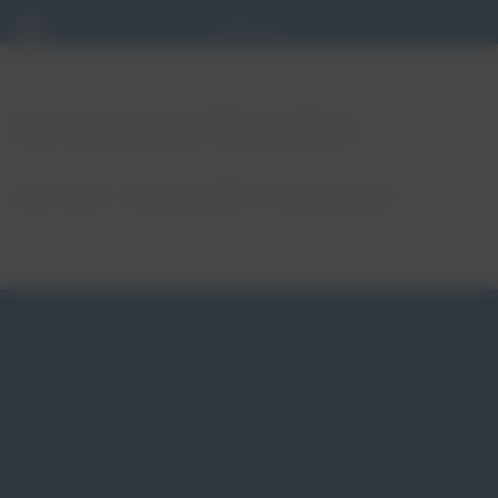
Lemieszczuk Bogusław
autor: Patryk
18 stycznia, 2018
brak komentarzy
ZABURZENIA
Czym jest wypadanie macicy
Czym jest nietrzymanie moczu
Czym jest niewydolność szyjki macicy
Czy wypadanie macicy dotyczy mnie