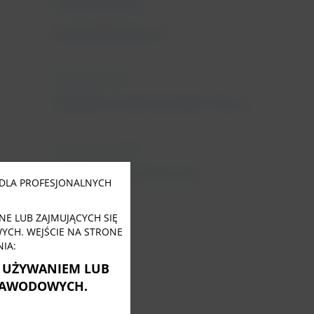
Fizjoterapeuta
uroginekologiczny
11 lutego, 2022
Tabletki na nietrzymanie moczu
31 stycznia, 2022
Close
this
Nietrzymanie moczu po
module
DLA PROFESJONALNYCH
menopauzie
E LUB ZAJMUJĄCYCH SIĘ
CH. WEJŚCIE NA STRONE
IA:
Ę UŻYWANIEM LUB
ZAWODOWYCH.
Tagi