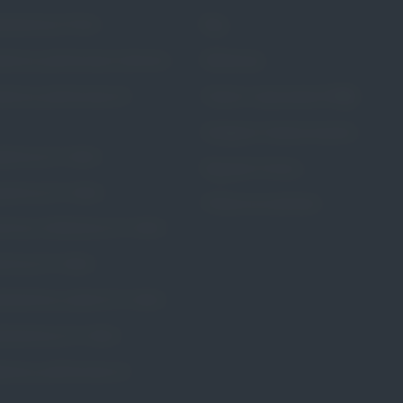
rścieniowy Portia
Blog
stkowy perforowany Calmona
Referencje
stkowy perforowany Dr.
Pytania i odpowiedzi (FAQ)
Dostępne metody leczenia
ożniczy Dr. Arabin
Regulamin Strony
zybkowy Dr. Arabin
Polityka prywatności
wkowy kołnierzowy Dr. Arabin
wkowy Dr. Arabin
rścieniowy szeroki Dr. Arabin
rścieniowy Dr. Arabin
erzowy perforowany Dr.