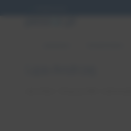
info@pessar.pl
ZABURZENIA
PESSAROTERAPIA
Lipa Andrzej
autor: Patryk
18 stycznia, 2018
brak koment