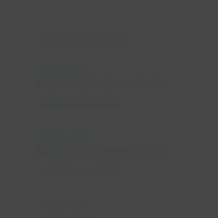
Ostatnie wpisy
25 marca, 2022
Nietrzymanie moczu - leczenie
najlepsze dla Ciebie
18 marca, 2022
Wkładki na nietrzymanie moczu
- jak dobrze wybrać?
11 marca, 2022