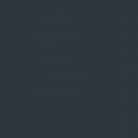
Czym jest wypadanie macicy
Pessar pie
Czym jest nietrzymanie moczu
Pessar ko
Czym jest niewydolność szyjki macicy
Pessar ko
Arabin
Czy wypadanie macicy dotyczy mnie
Pessar poł
Czy niewydolność szyjki macicy dotyczy
mnie
Pessar gr
Na czym polega pessaroterapia
Pessar ce
Czy pessaroterapia jest dla mnie
Pessar ce
Pessar pie
Pessar pie
Pessar tal
Arabin