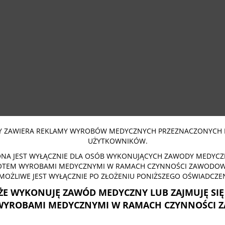
 ZAWIERA REKLAMY WYROBÓW MEDYCZNYCH PRZEZNACZONYCH 
UŻYTKOWNIKÓW.
NA JEST WYŁĄCZNIE DLA OSÓB WYKONUJĄCYCH ZAWODY MEDYCZN
OTEM WYROBAMI MEDYCZNYMI W RAMACH CZYNNOŚCI ZAWODOWY
MOŻLIWE JEST WYŁĄCZNIE PO ZŁOŻENIU PONIŻSZEGO OŚWIADCZEN
ŻE WYKONUJĘ ZAWÓD MEDYCZNY LUB ZAJMUJĘ SI
WYROBAMI MEDYCZNYMI W RAMACH CZYNNOŚCI 