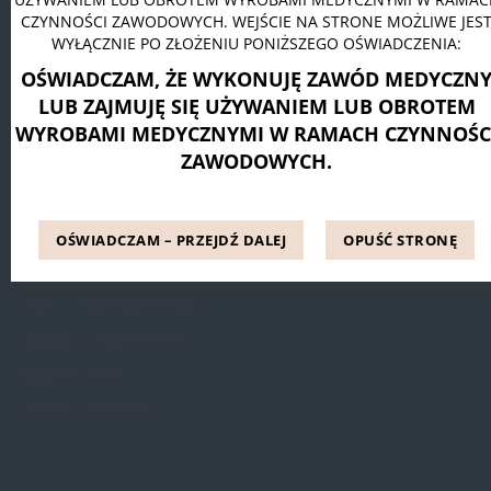
CZYNNOŚCI ZAWODOWYCH. WEJŚCIE NA STRONE MOŻLIWE JES
Pessar pierścieniowy Dr. Arabin
WYŁĄCZNIE PO ZŁOŻENIU PONIŻSZEGO OŚWIADCZENIA:
Pessar talerzowy perforowany Dr. Arabin
OŚWIADCZAM, ŻE WYKONUJĘ ZAWÓD MEDYCZN
Pessar tandem perforowany Dr. Arabin
LUB ZAJMUJĘ SIĘ UŻYWANIEM LUB OBROTEM
WYROBAMI MEDYCZNYMI W RAMACH CZYNNOŚC
ZAWODOWYCH.
INFORMACJE
Blog
OŚWIADCZAM – PRZEJDŹ DALEJ
OPUŚĆ STRONĘ
Referencje
Pytania i odpowiedzi (FAQ)
Dostępne metody leczenia
Regulamin Strony
Polityka prywatności