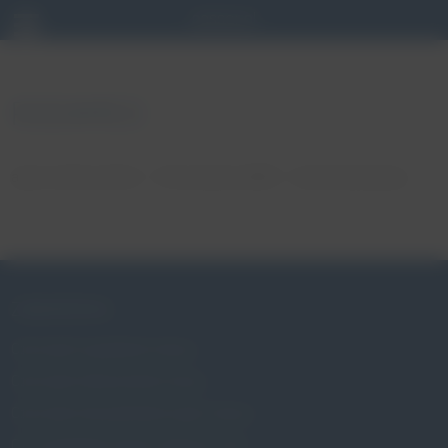
RODAMED
autor: admin admin
01 września, 2022
brak komentarzy
ZABURZENIA
Czym jest wypadanie macicy
Czym jest nietrzymanie moczu
Czym jest niewydolność szyjki macicy
Czy wypadanie macicy dotyczy mnie