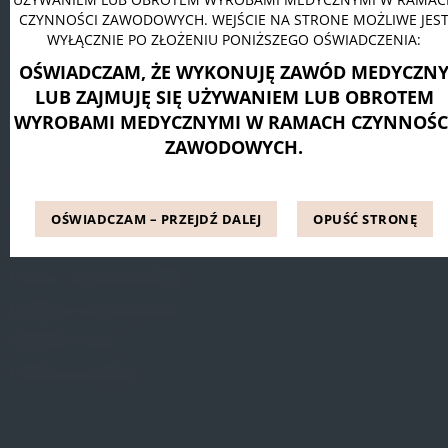
CZYNNOŚCI ZAWODOWYCH. WEJŚCIE NA STRONE MOŻLIWE JES
Pessar pierścieniowy Dr. Arabin
WYŁĄCZNIE PO ZŁOŻENIU PONIŻSZEGO OŚWIADCZENIA:
Pessar talerzowy perforowany Dr. Arabin
OŚWIADCZAM, ŻE WYKONUJĘ ZAWÓD MEDYCZN
Pessar tandem perforowany Dr. Arabin
LUB ZAJMUJĘ SIĘ UŻYWANIEM LUB OBROTEM
WYROBAMI MEDYCZNYMI W RAMACH CZYNNOŚC
ZAWODOWYCH.
INFORMACJE
Blog
OŚWIADCZAM – PRZEJDŹ DALEJ
OPUŚĆ STRONĘ
Referencje
Pytania i odpowiedzi (FAQ)
Dostępne metody leczenia
Regulamin Strony
Polityka prywatności