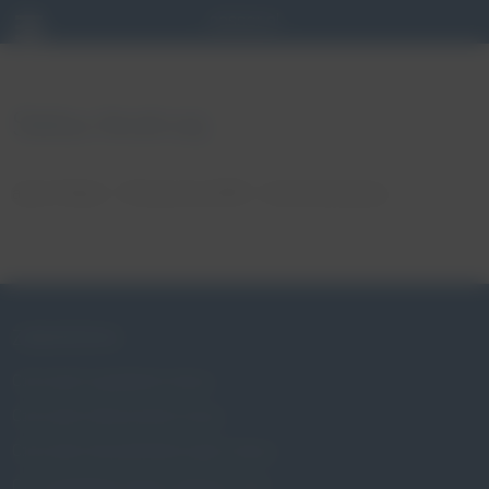
Skiba Andrzej
autor: Patryk
18 stycznia, 2018
brak komentarzy
ZABURZENIA
Czym jest wypadanie macicy
Czym jest nietrzymanie moczu
Czym jest niewydolność szyjki macicy
Czy wypadanie macicy dotyczy mnie