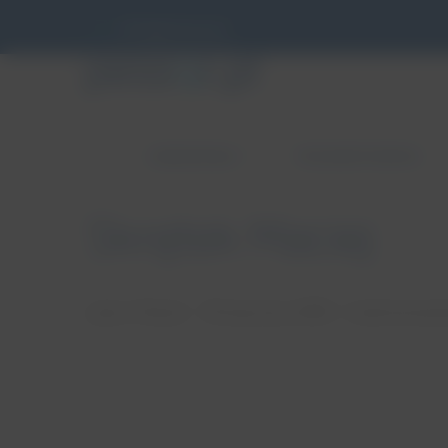
info@pessar.pl
ZABURZENIA
PESSAROTERAPIA
Skrętek Maciej
autor: Patryk
18 stycznia, 2018
brak koment