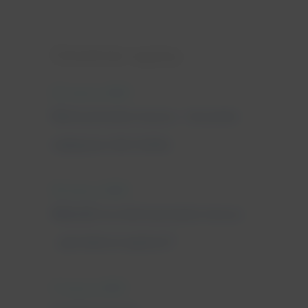
Ostatnie wpisy
25 marca, 2022
Nietrzymanie moczu - leczenie
najlepsze dla Ciebie
18 marca, 2022
Wkładki na nietrzymanie moczu
- jak dobrze wybrać?
11 marca, 2022