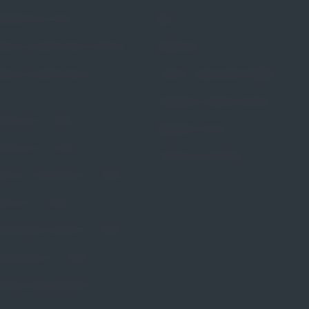
rścieniowy Portia
Blog
stkowy perforowany Calmona
Referencje
stkowy perforowany Dr.
Pytania i odpowiedzi (FAQ)
Dostępne metody leczenia
ożniczy Dr. Arabin
Regulamin Strony
zybkowy Dr. Arabin
Polityka prywatności
wkowy kołnierzowy Dr. Arabin
wkowy Dr. Arabin
rścieniowy szeroki Dr. Arabin
rścieniowy Dr. Arabin
erzowy perforowany Dr.