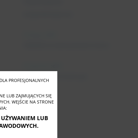
Fizjoterapeuta
uroginekologiczny
11 lutego, 2022
Tabletki na nietrzymanie moczu
31 stycznia, 2022
Close
this
Nietrzymanie moczu po
module
DLA PROFESJONALNYCH
menopauzie
E LUB ZAJMUJĄCYCH SIĘ
CH. WEJŚCIE NA STRONE
IA:
Ę UŻYWANIEM LUB
ZAWODOWYCH.
Tagi