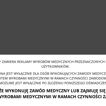
 ZAWIERA REKLAMY WYROBÓW MEDYCZNYCH PRZEZNACZONYCH 
UŻYTKOWNIKÓW.
NA JEST WYŁĄCZNIE DLA OSÓB WYKONUJĄCYCH ZAWODY MEDYCZN
OTEM WYROBAMI MEDYCZNYMI W RAMACH CZYNNOŚCI ZAWODOWY
MOŻLIWE JEST WYŁĄCZNIE PO ZŁOŻENIU PONIŻSZEGO OŚWIADCZEN
ŻE WYKONUJĘ ZAWÓD MEDYCZNY LUB ZAJMUJĘ SI
WYROBAMI MEDYCZNYMI W RAMACH CZYNNOŚCI 