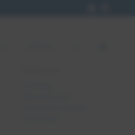
KLEP
GDZIE KUPIĆ
BLOG
FB
Kategorie
Bez kategorii
Nietrzymanie moczu
Niewydolność szyjki macicy
Pessaroterapia