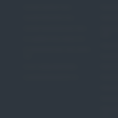
Czym jest wypadanie macicy
Pessar pie
Czym jest nietrzymanie moczu
Pessar ko
Czym jest niewydolność szyjki macicy
Pessar ko
Arabin
Czy wypadanie macicy dotyczy mnie
Pessar poł
Czy niewydolność szyjki macicy dotyczy
mnie
Pessar gr
Na czym polega pessaroterapia
Pessar ce
Czy pessaroterapia jest dla mnie
Pessar ce
Pessar pie
Pessar pie
Pessar tal
Arabin