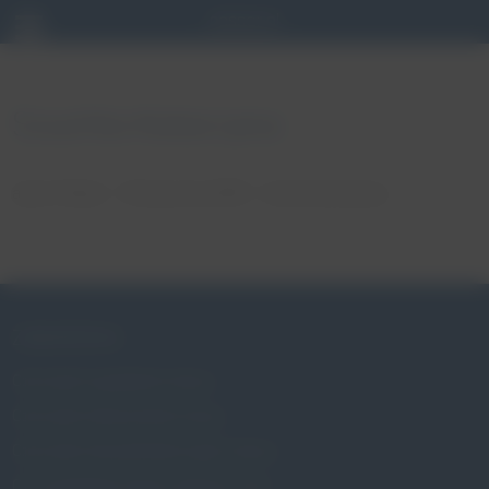
Szuchta Katarzyna
autor: Patryk
18 stycznia, 2018
brak komentarzy
ZABURZENIA
Czym jest wypadanie macicy
Czym jest nietrzymanie moczu
Czym jest niewydolność szyjki macicy
Czy wypadanie macicy dotyczy mnie