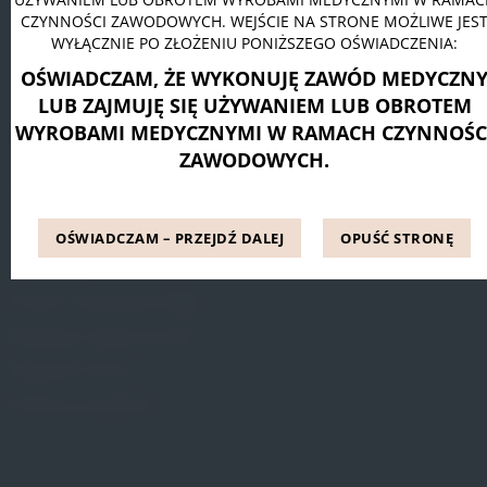
CZYNNOŚCI ZAWODOWYCH. WEJŚCIE NA STRONE MOŻLIWE JES
Pessar pierścieniowy Dr. Arabin
WYŁĄCZNIE PO ZŁOŻENIU PONIŻSZEGO OŚWIADCZENIA:
Pessar talerzowy perforowany Dr. Arabin
OŚWIADCZAM, ŻE WYKONUJĘ ZAWÓD MEDYCZN
Pessar tandem perforowany Dr. Arabin
LUB ZAJMUJĘ SIĘ UŻYWANIEM LUB OBROTEM
WYROBAMI MEDYCZNYMI W RAMACH CZYNNOŚC
ZAWODOWYCH.
INFORMACJE
Blog
OŚWIADCZAM – PRZEJDŹ DALEJ
OPUŚĆ STRONĘ
Referencje
Pytania i odpowiedzi (FAQ)
Dostępne metody leczenia
Regulamin Strony
Polityka prywatności