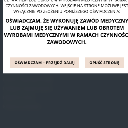
CZYNNOŚCI ZAWODOWYCH. WEJŚCIE NA STRONE MOŻLIWE JES
Pessar pierścieniowy Dr. Arabin
WYŁĄCZNIE PO ZŁOŻENIU PONIŻSZEGO OŚWIADCZENIA:
Pessar talerzowy perforowany Dr. Arabin
OŚWIADCZAM, ŻE WYKONUJĘ ZAWÓD MEDYCZN
Pessar tandem perforowany Dr. Arabin
LUB ZAJMUJĘ SIĘ UŻYWANIEM LUB OBROTEM
WYROBAMI MEDYCZNYMI W RAMACH CZYNNOŚC
ZAWODOWYCH.
INFORMACJE
Blog
OŚWIADCZAM – PRZEJDŹ DALEJ
OPUŚĆ STRONĘ
Referencje
Pytania i odpowiedzi (FAQ)
Dostępne metody leczenia
Regulamin Strony
Polityka prywatności