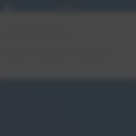
Szymańska Ewa
autor: Patryk
18 stycznia, 2018
brak komentarzy
ZABURZENIA
Czym jest wypadanie macicy
Czym jest nietrzymanie moczu
Czym jest niewydolność szyjki macicy
Czy wypadanie macicy dotyczy mnie