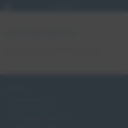
Szymański Ryszard
autor: Patryk
18 stycznia, 2018
brak komentarzy
ZABURZENIA
Czym jest wypadanie macicy
Czym jest nietrzymanie moczu
Czym jest niewydolność szyjki macicy
Czy wypadanie macicy dotyczy mnie