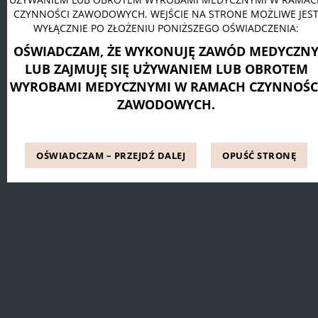
CZYNNOŚCI ZAWODOWYCH. WEJŚCIE NA STRONE MOŻLIWE JES
Pessar pierścieniowy Dr. Arabin
WYŁĄCZNIE PO ZŁOŻENIU PONIŻSZEGO OŚWIADCZENIA:
Pessar talerzowy perforowany Dr. Arabin
OŚWIADCZAM, ŻE WYKONUJĘ ZAWÓD MEDYCZN
Pessar tandem perforowany Dr. Arabin
LUB ZAJMUJĘ SIĘ UŻYWANIEM LUB OBROTEM
WYROBAMI MEDYCZNYMI W RAMACH CZYNNOŚC
ZAWODOWYCH.
INFORMACJE
Blog
OŚWIADCZAM – PRZEJDŹ DALEJ
OPUŚĆ STRONĘ
Referencje
Pytania i odpowiedzi (FAQ)
Dostępne metody leczenia
Regulamin Strony
Polityka prywatności