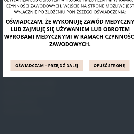
CZYNNOŚCI ZAWODOWYCH. WEJŚCIE NA STRONE MOŻLIWE JES
Pessar pierścieniowy Dr. Arabin
WYŁĄCZNIE PO ZŁOŻENIU PONIŻSZEGO OŚWIADCZENIA:
Pessar talerzowy perforowany Dr. Arabin
OŚWIADCZAM, ŻE WYKONUJĘ ZAWÓD MEDYCZN
Pessar tandem perforowany Dr. Arabin
LUB ZAJMUJĘ SIĘ UŻYWANIEM LUB OBROTEM
WYROBAMI MEDYCZNYMI W RAMACH CZYNNOŚC
ZAWODOWYCH.
INFORMACJE
Blog
OŚWIADCZAM – PRZEJDŹ DALEJ
OPUŚĆ STRONĘ
Referencje
Pytania i odpowiedzi (FAQ)
Dostępne metody leczenia
Regulamin Strony
Polityka prywatności