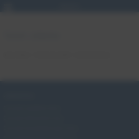
Turoń Jolanta
autor: Patryk
18 stycznia, 2018
brak komentarzy
ZABURZENIA
Czym jest wypadanie macicy
Czym jest nietrzymanie moczu
Czym jest niewydolność szyjki macicy
Czy wypadanie macicy dotyczy mnie