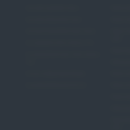
Czym jest wypadanie macicy
Pessar pie
Czym jest nietrzymanie moczu
Pessar ko
Czym jest niewydolność szyjki macicy
Pessar ko
Arabin
Czy wypadanie macicy dotyczy mnie
Pessar poł
Czy niewydolność szyjki macicy dotyczy
mnie
Pessar gr
Na czym polega pessaroterapia
Pessar ce
Czy pessaroterapia jest dla mnie
Pessar ce
Pessar pie
Pessar pie
Pessar tal
Arabin