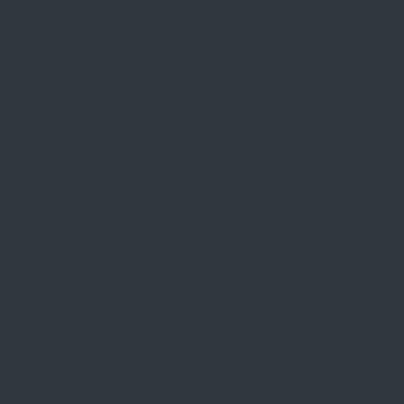
rścieniowy Portia
Blog
stkowy perforowany Calmona
Referencje
stkowy perforowany Dr.
Pytania i odpowiedzi (FAQ)
Dostępne metody leczenia
ożniczy Dr. Arabin
Regulamin Strony
zybkowy Dr. Arabin
Polityka prywatności
wkowy kołnierzowy Dr. Arabin
wkowy Dr. Arabin
rścieniowy szeroki Dr. Arabin
rścieniowy Dr. Arabin
erzowy perforowany Dr.