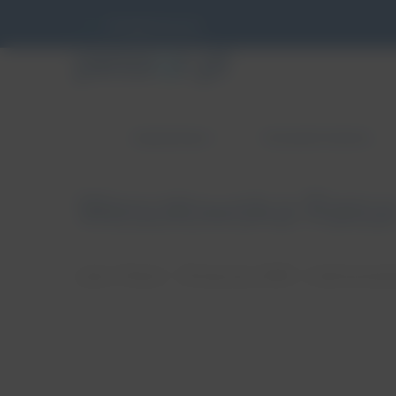
info@pessar.pl
ZABURZENIA
PESSAROTERAPIA
Wesołowska Rais
autor: Patryk
18 stycznia, 2018
brak koment