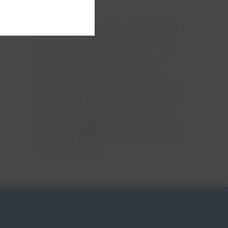
ciąża
menopauza
mięśnie dna
miednicy
nietrzymanie moczu
niewydolność szyjki macicy
ntm
obniżenie narządów rodnych
pessar
pessar ginekologiczny
pessar położniczy
pessaroterapia
po porodzie
poród przedwczesny
skracanie szyjki macicy
szew
okrężny
tabletki na nietrzymanie
moczu
WNM
wypadanie macicy
zagrożona ciąża
KONTAKT