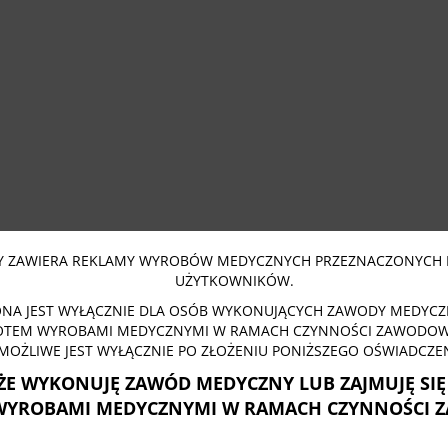
 ZAWIERA REKLAMY WYROBÓW MEDYCZNYCH PRZEZNACZONYCH 
UŻYTKOWNIKÓW.
NA JEST WYŁĄCZNIE DLA OSÓB WYKONUJĄCYCH ZAWODY MEDYCZN
OTEM WYROBAMI MEDYCZNYMI W RAMACH CZYNNOŚCI ZAWODOWY
MOŻLIWE JEST WYŁĄCZNIE PO ZŁOŻENIU PONIŻSZEGO OŚWIADCZEN
ŻE WYKONUJĘ ZAWÓD MEDYCZNY LUB ZAJMUJĘ SI
WYROBAMI MEDYCZNYMI W RAMACH CZYNNOŚCI 