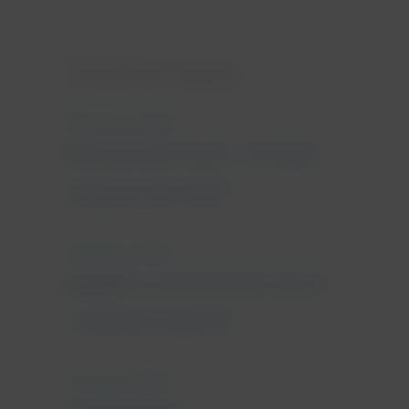
Ostatnie wpisy
25 marca, 2022
Nietrzymanie moczu - leczenie
najlepsze dla Ciebie
18 marca, 2022
Wkładki na nietrzymanie moczu
- jak dobrze wybrać?
11 marca, 2022