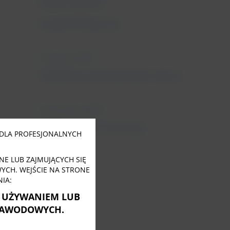
Fizjoterapeuta
uroginekologiczny
11 lutego, 2022
Tabletki na nietrzymanie moczu
31 stycznia, 2022
Close
this
Nietrzymanie moczu po
module
DLA PROFESJONALNYCH
menopauzie
E LUB ZAJMUJĄCYCH SIĘ
CH. WEJŚCIE NA STRONE
IA:
Ę UŻYWANIEM LUB
ZAWODOWYCH.
Tagi