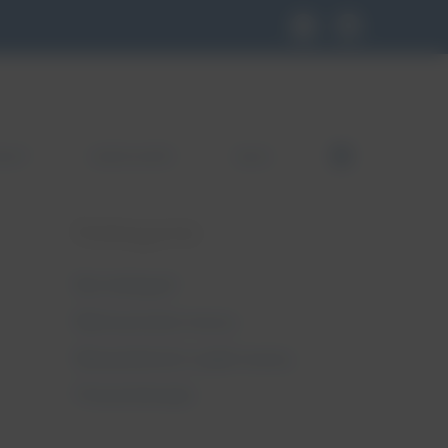
KLEP
GDZIE KUPIĆ
BLOG
FB
Kategorie
Bez kategorii
Nietrzymanie moczu
Niewydolność szyjki macicy
Pessaroterapia