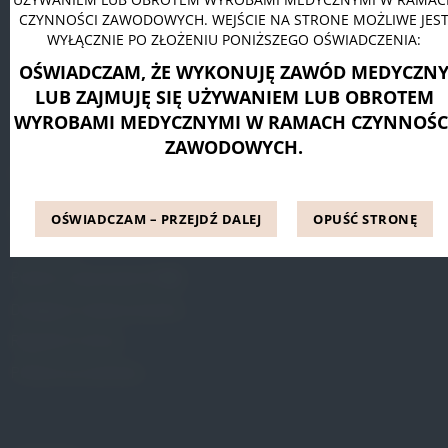
CZYNNOŚCI ZAWODOWYCH. WEJŚCIE NA STRONE MOŻLIWE JES
Pessar pierścieniowy Dr. Arabin
WYŁĄCZNIE PO ZŁOŻENIU PONIŻSZEGO OŚWIADCZENIA:
Pessar talerzowy perforowany Dr. Arabin
OŚWIADCZAM, ŻE WYKONUJĘ ZAWÓD MEDYCZN
Pessar tandem perforowany Dr. Arabin
LUB ZAJMUJĘ SIĘ UŻYWANIEM LUB OBROTEM
WYROBAMI MEDYCZNYMI W RAMACH CZYNNOŚC
ZAWODOWYCH.
INFORMACJE
Blog
OŚWIADCZAM – PRZEJDŹ DALEJ
OPUŚĆ STRONĘ
Referencje
Pytania i odpowiedzi (FAQ)
Dostępne metody leczenia
Regulamin Strony
Polityka prywatności