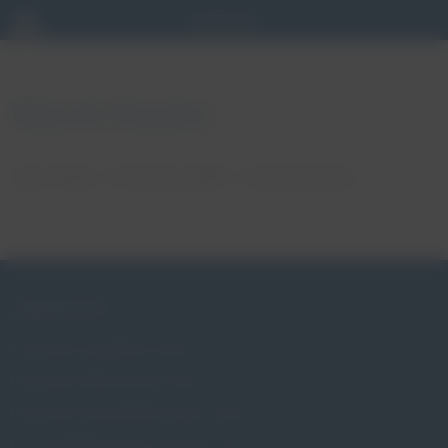
Więcek Bogdan
autor: Patryk
18 stycznia, 2018
brak komentarzy
ZABURZENIA
Czym jest wypadanie macicy
Czym jest nietrzymanie moczu
Czym jest niewydolność szyjki macicy
Czy wypadanie macicy dotyczy mnie