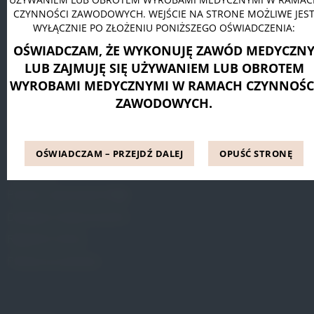
CZYNNOŚCI ZAWODOWYCH. WEJŚCIE NA STRONE MOŻLIWE JES
Pessar pierścieniowy Dr. Arabin
WYŁĄCZNIE PO ZŁOŻENIU PONIŻSZEGO OŚWIADCZENIA:
Pessar talerzowy perforowany Dr. Arabin
OŚWIADCZAM, ŻE WYKONUJĘ ZAWÓD MEDYCZN
Pessar tandem perforowany Dr. Arabin
LUB ZAJMUJĘ SIĘ UŻYWANIEM LUB OBROTEM
WYROBAMI MEDYCZNYMI W RAMACH CZYNNOŚC
ZAWODOWYCH.
INFORMACJE
Blog
OŚWIADCZAM – PRZEJDŹ DALEJ
OPUŚĆ STRONĘ
Referencje
Pytania i odpowiedzi (FAQ)
Dostępne metody leczenia
Regulamin Strony
Polityka prywatności