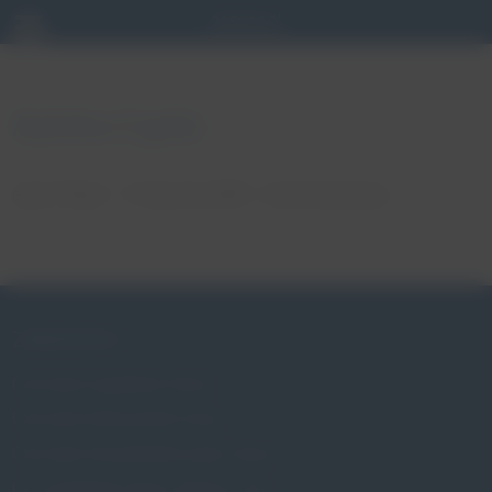
Apteka Egida
autor: Patryk
17 stycznia, 2018
brak komentarzy
ZABURZENIA
Czym jest wypadanie macicy
Czym jest nietrzymanie moczu
Czym jest niewydolność szyjki macicy
Czy wypadanie macicy dotyczy mnie