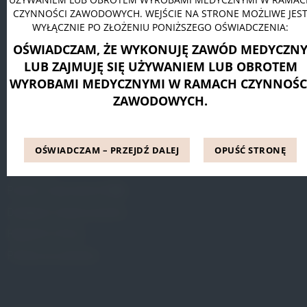
CZYNNOŚCI ZAWODOWYCH. WEJŚCIE NA STRONE MOŻLIWE JES
Pessar pierścieniowy Dr. Arabin
WYŁĄCZNIE PO ZŁOŻENIU PONIŻSZEGO OŚWIADCZENIA:
Pessar talerzowy perforowany Dr. Arabin
OŚWIADCZAM, ŻE WYKONUJĘ ZAWÓD MEDYCZN
Pessar tandem perforowany Dr. Arabin
LUB ZAJMUJĘ SIĘ UŻYWANIEM LUB OBROTEM
WYROBAMI MEDYCZNYMI W RAMACH CZYNNOŚC
ZAWODOWYCH.
INFORMACJE
Blog
OŚWIADCZAM – PRZEJDŹ DALEJ
OPUŚĆ STRONĘ
Referencje
Pytania i odpowiedzi (FAQ)
Dostępne metody leczenia
Regulamin Strony
Polityka prywatności