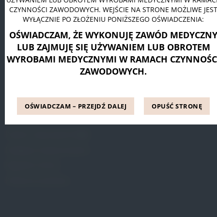
CZYNNOŚCI ZAWODOWYCH. WEJŚCIE NA STRONE MOŻLIWE JES
Pessar pierścieniowy Dr. Arabin
WYŁĄCZNIE PO ZŁOŻENIU PONIŻSZEGO OŚWIADCZENIA:
Pessar talerzowy perforowany Dr. Arabin
OŚWIADCZAM, ŻE WYKONUJĘ ZAWÓD MEDYCZN
Pessar tandem perforowany Dr. Arabin
LUB ZAJMUJĘ SIĘ UŻYWANIEM LUB OBROTEM
WYROBAMI MEDYCZNYMI W RAMACH CZYNNOŚC
ZAWODOWYCH.
INFORMACJE
Blog
OŚWIADCZAM – PRZEJDŹ DALEJ
OPUŚĆ STRONĘ
Referencje
Pytania i odpowiedzi (FAQ)
Dostępne metody leczenia
Regulamin Strony
Polityka prywatności