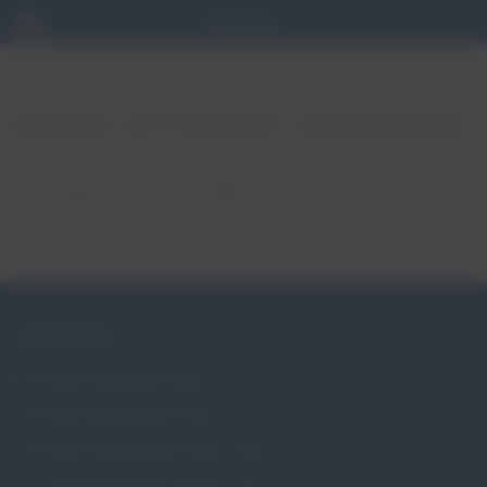
Apteka od Pokoleń Całodobowa
autor: Patryk
17 stycznia, 2018
brak komentarzy
ZABURZENIA
Czym jest wypadanie macicy
Czym jest nietrzymanie moczu
Czym jest niewydolność szyjki macicy
Czy wypadanie macicy dotyczy mnie