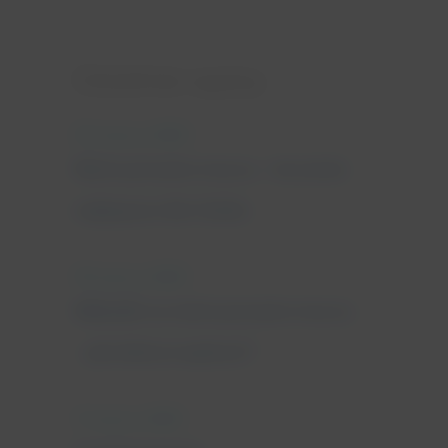
Ostatnie wpisy
25 marca, 2022
Nietrzymanie moczu - leczenie
najlepsze dla Ciebie
18 marca, 2022
Wkładki na nietrzymanie moczu
- jak dobrze wybrać?
11 marca, 2022