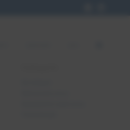
KLEP
GDZIE KUPIĆ
BLOG
FB
Kategorie
Bez kategorii
Nietrzymanie moczu
Niewydolność szyjki macicy
Pessaroterapia