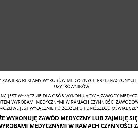
 ZAWIERA REKLAMY WYROBÓW MEDYCZNYCH PRZEZNACZONYCH 
UŻYTKOWNIKÓW.
NA JEST WYŁĄCZNIE DLA OSÓB WYKONUJĄCYCH ZAWODY MEDYCZN
OTEM WYROBAMI MEDYCZNYMI W RAMACH CZYNNOŚCI ZAWODOWY
MOŻLIWE JEST WYŁĄCZNIE PO ZŁOŻENIU PONIŻSZEGO OŚWIADCZEN
ŻE WYKONUJĘ ZAWÓD MEDYCZNY LUB ZAJMUJĘ SI
WYROBAMI MEDYCZNYMI W RAMACH CZYNNOŚCI 