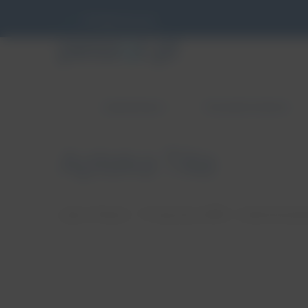
info@pessar.pl
ZABURZENIA
PESSAROTERAPIA
Apteka Tilia
autor: Patryk
17 stycznia, 2018
brak koment