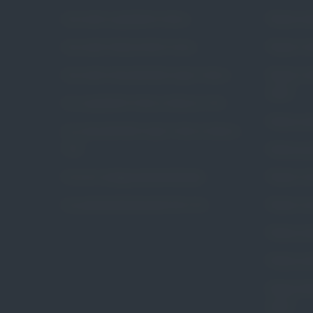
Czym jest wypadanie macicy
Pessar pie
Czym jest nietrzymanie moczu
Pessar ko
Czym jest niewydolność szyjki macicy
Pessar ko
Arabin
Czy wypadanie macicy dotyczy mnie
Pessar poł
Czy niewydolność szyjki macicy dotyczy
mnie
Pessar gr
Na czym polega pessaroterapia
Pessar ce
Czy pessaroterapia jest dla mnie
Pessar ce
Pessar pie
Pessar pie
Pessar tal
Arabin