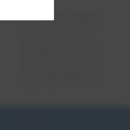
ciąża
menopauza
mięśnie dna
miednicy
nietrzymanie moczu
niewydolność szyjki macicy
ntm
obniżenie narządów rodnych
pessar
pessar ginekologiczny
pessar położniczy
pessaroterapia
po porodzie
poród przedwczesny
skracanie szyjki macicy
szew
okrężny
tabletki na nietrzymanie
moczu
WNM
wypadanie macicy
zagrożona ciąża
KONTAKT