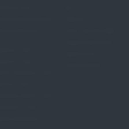
rścieniowy Portia
Blog
stkowy perforowany Calmona
Referencje
stkowy perforowany Dr.
Pytania i odpowiedzi (FAQ)
Dostępne metody leczenia
ożniczy Dr. Arabin
Regulamin Strony
zybkowy Dr. Arabin
Polityka prywatności
wkowy kołnierzowy Dr. Arabin
wkowy Dr. Arabin
rścieniowy szeroki Dr. Arabin
rścieniowy Dr. Arabin
erzowy perforowany Dr.