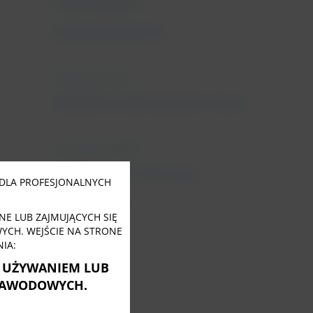
Fizjoterapeuta
uroginekologiczny
11 lutego, 2022
Tabletki na nietrzymanie moczu
31 stycznia, 2022
Close
this
Nietrzymanie moczu po
module
DLA PROFESJONALNYCH
menopauzie
E LUB ZAJMUJĄCYCH SIĘ
CH. WEJŚCIE NA STRONE
IA:
Ę UŻYWANIEM LUB
ZAWODOWYCH.
Tagi