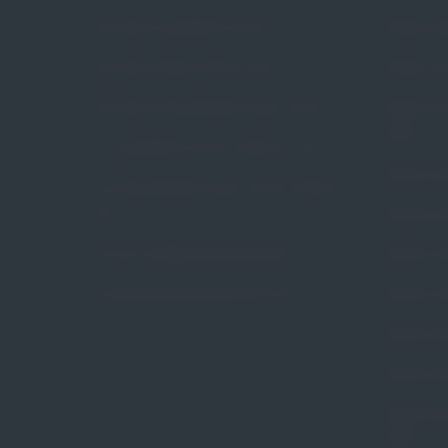
Czym jest wypadanie macicy
Pessar pie
Czym jest nietrzymanie moczu
Pessar ko
Czym jest niewydolność szyjki macicy
Pessar ko
Arabin
Czy wypadanie macicy dotyczy mnie
Pessar poł
Czy niewydolność szyjki macicy dotyczy
mnie
Pessar gr
Na czym polega pessaroterapia
Pessar ce
Czy pessaroterapia jest dla mnie
Pessar ce
Pessar pie
Pessar pie
Pessar tal
Arabin