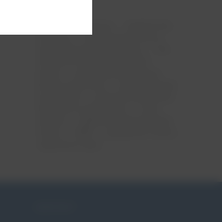
ciąża
menopauza
mięśnie dna
miednicy
nietrzymanie moczu
niewydolność szyjki macicy
ntm
obniżenie narządów rodnych
pessar
pessar ginekologiczny
pessar położniczy
pessaroterapia
po porodzie
poród przedwczesny
skracanie szyjki macicy
szew
okrężny
tabletki na nietrzymanie
moczu
WNM
wypadanie macicy
zagrożona ciąża
KONTAKT