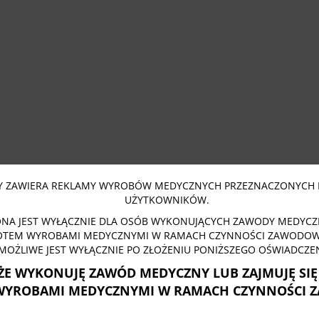
 ZAWIERA REKLAMY WYROBÓW MEDYCZNYCH PRZEZNACZONYCH 
UŻYTKOWNIKÓW.
NA JEST WYŁĄCZNIE DLA OSÓB WYKONUJĄCYCH ZAWODY MEDYCZN
OTEM WYROBAMI MEDYCZNYMI W RAMACH CZYNNOŚCI ZAWODOWY
MOŻLIWE JEST WYŁĄCZNIE PO ZŁOŻENIU PONIŻSZEGO OŚWIADCZEN
ŻE WYKONUJĘ ZAWÓD MEDYCZNY LUB ZAJMUJĘ SI
WYROBAMI MEDYCZNYMI W RAMACH CZYNNOŚCI 