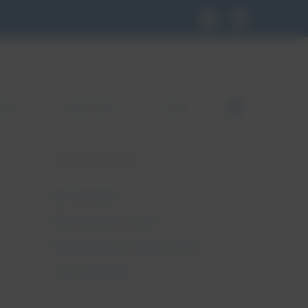
KLEP
GDZIE KUPIĆ
BLOG
FB
Kategorie
Bez kategorii
Nietrzymanie moczu
Niewydolność szyjki macicy
Pessaroterapia