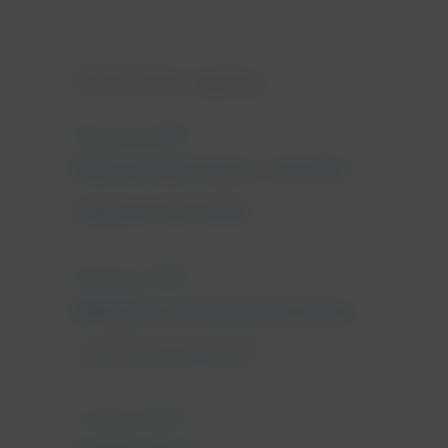
Ostatnie wpisy
25 marca, 2022
Nietrzymanie moczu - leczenie
najlepsze dla Ciebie
18 marca, 2022
Wkładki na nietrzymanie moczu
- jak dobrze wybrać?
11 marca, 2022