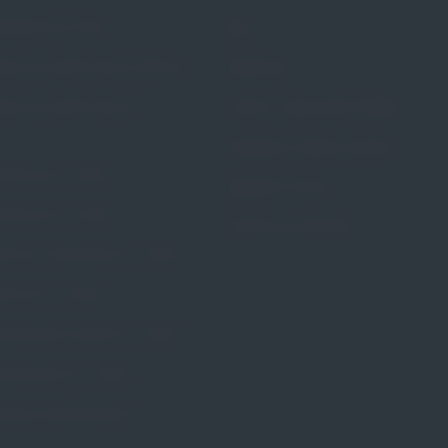
rścieniowy Portia
Blog
stkowy perforowany Calmona
Referencje
stkowy perforowany Dr.
Pytania i odpowiedzi (FAQ)
Dostępne metody leczenia
ożniczy Dr. Arabin
Regulamin Strony
zybkowy Dr. Arabin
Polityka prywatności
wkowy kołnierzowy Dr. Arabin
wkowy Dr. Arabin
rścieniowy szeroki Dr. Arabin
rścieniowy Dr. Arabin
erzowy perforowany Dr.