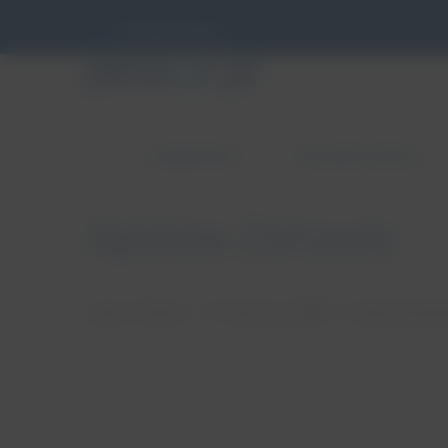
info@pessar.pl
ZABURZENIA
PESSAROTERAPIA
Apteka Zdrowie
autor: Patryk
17 stycznia, 2018
brak koment