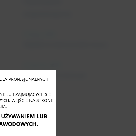
Fizjoterapeuta
uroginekologiczny
11 lutego, 2022
Tabletki na nietrzymanie moczu
31 stycznia, 2022
Close
this
Nietrzymanie moczu po
module
DLA PROFESJONALNYCH
menopauzie
E LUB ZAJMUJĄCYCH SIĘ
CH. WEJŚCIE NA STRONE
IA:
Ę UŻYWANIEM LUB
ZAWODOWYCH.
Tagi