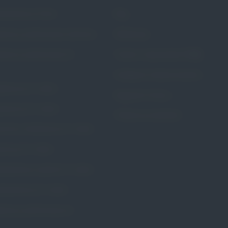
rścieniowy Portia
Blog
stkowy perforowany Calmona
Referencje
stkowy perforowany Dr.
Pytania i odpowiedzi (FAQ)
Dostępne metody leczenia
ożniczy Dr. Arabin
Regulamin Strony
zybkowy Dr. Arabin
Polityka prywatności
wkowy kołnierzowy Dr. Arabin
wkowy Dr. Arabin
rścieniowy szeroki Dr. Arabin
rścieniowy Dr. Arabin
erzowy perforowany Dr.