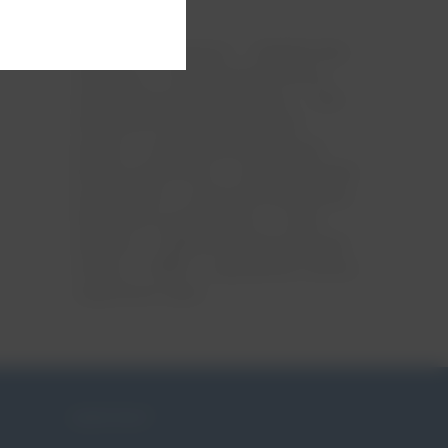
ciąża
menopauza
mięśnie dna
miednicy
nietrzymanie moczu
niewydolność szyjki macicy
ntm
obniżenie narządów rodnych
pessar
pessar ginekologiczny
pessar położniczy
pessaroterapia
po porodzie
poród przedwczesny
skracanie szyjki macicy
szew
okrężny
tabletki na nietrzymanie
moczu
WNM
wypadanie macicy
zagrożona ciąża
KONTAKT