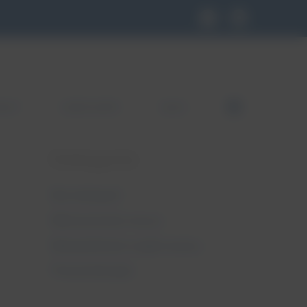
KLEP
GDZIE KUPIĆ
BLOG
FB
Kategorie
Bez kategorii
Nietrzymanie moczu
Niewydolność szyjki macicy
Pessaroterapia