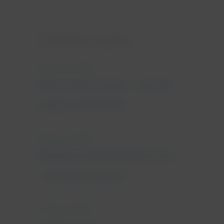
Ostatnie wpisy
25 marca, 2022
Nietrzymanie moczu - leczenie
najlepsze dla Ciebie
18 marca, 2022
Wkładki na nietrzymanie moczu
- jak dobrze wybrać?
11 marca, 2022