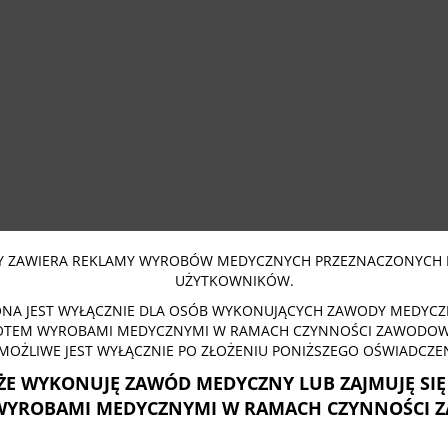
 ZAWIERA REKLAMY WYROBÓW MEDYCZNYCH PRZEZNACZONYCH 
UŻYTKOWNIKÓW.
NA JEST WYŁĄCZNIE DLA OSÓB WYKONUJĄCYCH ZAWODY MEDYCZN
OTEM WYROBAMI MEDYCZNYMI W RAMACH CZYNNOŚCI ZAWODOWY
MOŻLIWE JEST WYŁĄCZNIE PO ZŁOŻENIU PONIŻSZEGO OŚWIADCZEN
ŻE WYKONUJĘ ZAWÓD MEDYCZNY LUB ZAJMUJĘ SI
WYROBAMI MEDYCZNYMI W RAMACH CZYNNOŚCI 