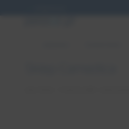
info@pessar.pl
ZABURZENIA
PESSAROTERAPIA
Sklep Camedica
autor: Patryk
17 stycznia, 2018
brak koment