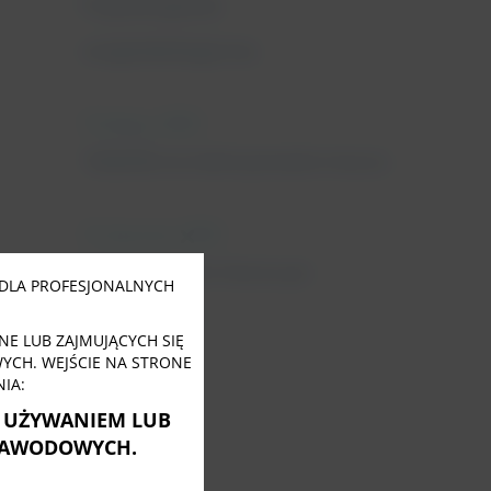
Fizjoterapeuta
uroginekologiczny
11 lutego, 2022
Tabletki na nietrzymanie moczu
31 stycznia, 2022
Close
this
Nietrzymanie moczu po
module
DLA PROFESJONALNYCH
menopauzie
E LUB ZAJMUJĄCYCH SIĘ
CH. WEJŚCIE NA STRONE
IA:
Ę UŻYWANIEM LUB
ZAWODOWYCH.
Tagi