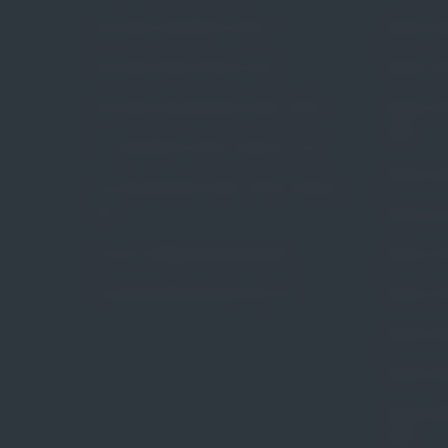
Czym jest wypadanie macicy
Pessar pie
Czym jest nietrzymanie moczu
Pessar ko
Czym jest niewydolność szyjki macicy
Pessar ko
Arabin
Czy wypadanie macicy dotyczy mnie
Pessar poł
Czy niewydolność szyjki macicy dotyczy
mnie
Pessar gr
Na czym polega pessaroterapia
Pessar ce
Czy pessaroterapia jest dla mnie
Pessar ce
Pessar pie
Pessar pie
Pessar tal
Arabin